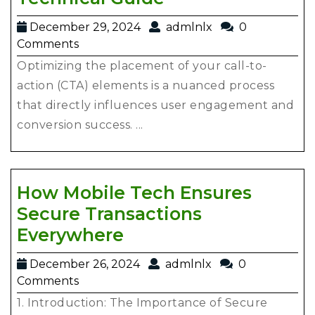
Precise
December
admlnlx
December 29, 2024
admlnlx
0
Call-
29,
Comments
to-
2024
Optimizing the placement of your call-to-
Action
action (CTA) elements is a nuanced process
Placement
that directly influences user engagement and
for
conversion success. ...
Higher
Conversion
Rates:
How Mobile Tech Ensures
An
Secure Transactions
In-
How
Everywhere
Depth
Mobile
December
admlnlx
December 26, 2024
admlnlx
0
Technical
Tech
26,
Comments
Guide
Ensures
2024
1. Introduction: The Importance of Secure