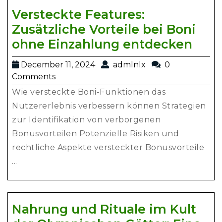
Versteckte Features:
Zusätzliche Vorteile bei Boni
Vers
ohne Einzahlung entdecken
Feat
December
admlnlx
December 11, 2024
admlnlx
0
Zusä
11,
Comments
Vort
2024
Wie versteckte Boni-Funktionen das
bei
Nutzererlebnis verbessern können Strategien
Boni
zur Identifikation von verborgenen
ohn
Bonusvorteilen Potenzielle Risiken und
Einz
rechtliche Aspekte versteckter Bonusvorteile
ent
...
Nahrung und Rituale im Kult