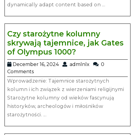
in
dynamically adapt content based on ...
Email
Campaigns:
From
Czy starożytne kolumny
Segmentation
skrywają tajemnice, jak Gates
to
Czy
of Olympus 1000?
Dynamic
starożytne
December
admlnlx
December 16, 2024
admlnlx
0
Content
kolumny
16,
Comments
skrywają
2024
Wprowadzenie: Tajemnice starożytnych
tajemnice,
kolumn i ich związek z wierzeniami religijnymi
jak
Starożytne kolumny od wieków fascynują
Gates
historyków, archeologów i miłośników
of
starożytności. ...
Olympus
1000?