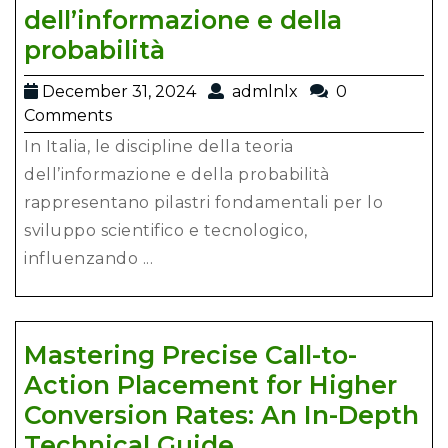
dell’informazione e della
Il
probabilità
ruolo
December
admlnlx
December 31, 2024
admlnlx
0
di
31,
Comments
Mines
2024
In Italia, le discipline della teoria
nella
dell’informazione e della probabilità
teoria
rappresentano pilastri fondamentali per lo
dell’informazione
sviluppo scientifico e tecnologico,
e
influenzando ...
della
probabilità
Mastering Precise Call-to-
Action Placement for Higher
Conversion Rates: An In-Depth
Mastering
Technical Guide