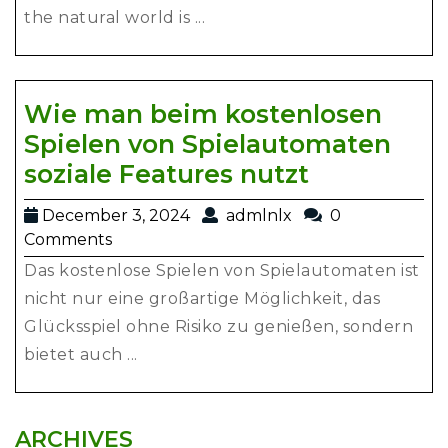
Our
the natural world is ...
Colorfu
World
Wie man beim kostenlosen
Spielen von Spielautomaten
Wie
soziale Features nutzt
man
December
admlnlx
December 3, 2024
admlnlx
0
beim
3,
Comments
kostenlos
2024
Das kostenlose Spielen von Spielautomaten ist
Spielen
nicht nur eine großartige Möglichkeit, das
von
Glücksspiel ohne Risiko zu genießen, sondern
Spielauto
bietet auch ...
soziale
Features
ARCHIVES
nutzt