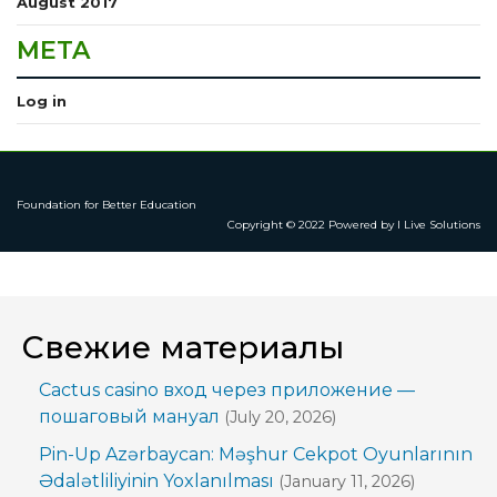
August 2017
META
Log in
Foundation for Better Education
Copyright © 2022 Powered by I Live Solutions
Свежие материалы
Cactus casino вход через приложение —
пошаговый мануал
(July 20, 2026)
Pin-Up Azərbaycan: Məşhur Cekpot Oyunlarının
Ədalətliliyinin Yoxlanılması
(January 11, 2026)