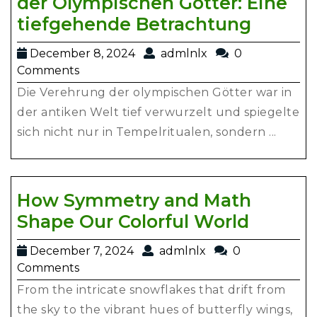
der Olympischen Götter: Eine
Nahru
tiefgehende Betrachtung
und
December
admlnlx
December 8, 2024
admlnlx
0
Rituale
8,
Comments
im
2024
Die Verehrung der olympischen Götter war in
Kult
der antiken Welt tief verwurzelt und spiegelte
der
sich nicht nur in Tempelritualen, sondern ...
Olympi
Götter:
Eine
How Symmetry and Math
tiefge
How
Shape Our Colorful World
Betrac
Symme
December
admlnlx
December 7, 2024
admlnlx
0
and
7,
Comments
Math
2024
From the intricate snowflakes that drift from
Shape
the sky to the vibrant hues of butterfly wings,