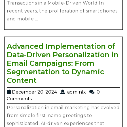
Secure
Transactions in a Mobile-Driven World In
Transactions
recent years, the proliferation of smartphones
Everywhere
and mobile ...
Advanced Implementation of
Data-Driven Personalization in
Email Campaigns: From
Segmentation to Dynamic
Advanced
Content
Implementation
December
admlnlx
December 20, 2024
admlnlx
0
of
20,
Comments
Data-
2024
Personalization in email marketing has evolved
Driven
from simple first-name greetings to
Personalization
sophisticated, AI-driven experiences that